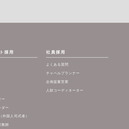
ト採用
社員採用
よくある質問
チャペルプランナー
企画提案営業
人財コーディネーター
ター
ンダー
NT（外国人司式者）
宣教師